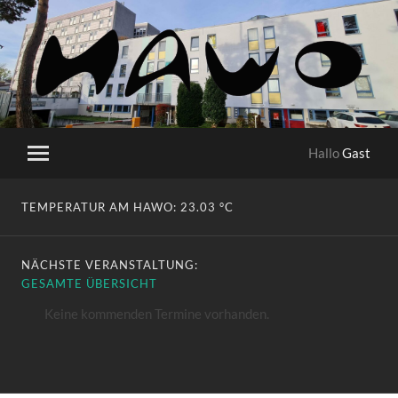
HaWo
Hallo
Gast
Mobile-
Menü
ein-/ausblenden
TEMPERATUR AM HAWO:
23.03 °C
NÄCHSTE VERANSTALTUNG:
GESAMTE ÜBERSICHT
Keine kommenden Termine vorhanden.