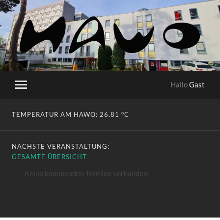
HaWo
Hallo
Gast
Mobile-
Menü
ein-/ausblenden
TEMPERATUR AM HAWO:
26.81 °C
NÄCHSTE VERANSTALTUNG:
GESAMTE ÜBERSICHT
Keine kommenden Termine vorhanden.