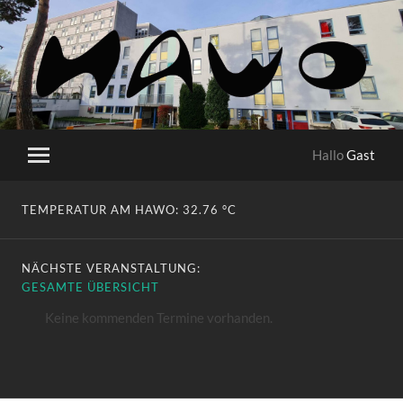
HaWo
Hallo
Gast
Mobile-
Menü
ein-/ausblenden
TEMPERATUR AM HAWO:
32.76 °C
NÄCHSTE VERANSTALTUNG:
GESAMTE ÜBERSICHT
Keine kommenden Termine vorhanden.