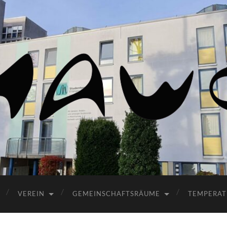
HaWo
VEREIN
GEMEINSCHAFTSRÄUME
TEMPERAT