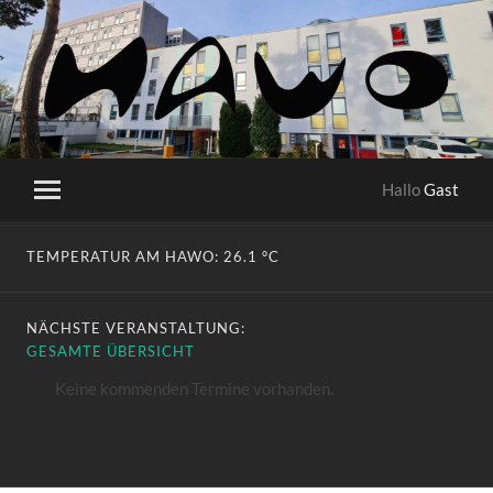
HaWo
Hallo
Gast
Mobile-
Menü
ein-/ausblenden
TEMPERATUR AM HAWO:
26.1 °C
NÄCHSTE VERANSTALTUNG:
GESAMTE ÜBERSICHT
Keine kommenden Termine vorhanden.